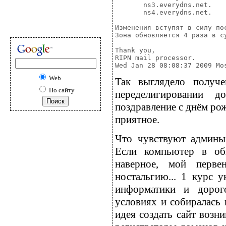
       ns3.everydns.net.

       ns4.everydns.net.

Изменения вступят в силу по
Зона обновляется 4 раза в су
Thank you,

RIPN mail processor.

Web
Так выглядело получ
По сайту
переделигировании д
поздравление с днём рож
приятное.
Что чувствуют админы 
Если компьютер в об
наверное, мой перве
ностальгию... 1 курс у
информатики и дорого
условиях и собиралась 
идея создать сайт возн