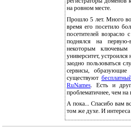
регистраторы доменов к
на ровном месте.
Прошло 5 лет. Много во
время его посетило бол
посетителей возрасло с
поднялся на первую-
некоторым ключевым 
университет, устроился
заодно пользоваться сл
сервисы, образующие
существуют
бесплатны
RuNames
. Есть и дру
проблематичнее, чем на 
А пока... Спасибо вам в
том же духе. И интерес