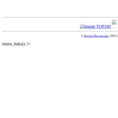
©
Кирилл Василисков
, 2004-
return_links(); ?>