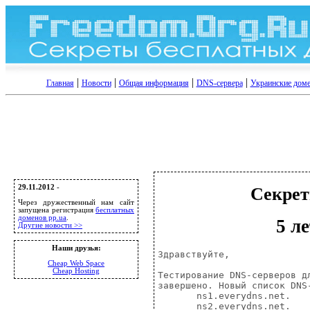
|
|
|
|
Главная
Новости
Общая информация
DNS-сервера
Украинские дом
29.11.2012
-
Секрет
Через дружественный нам сайт
запущена регистрация
бесплатных
доменов pp.ua
.
5 л
Другие новости >>
Наши друзья:
Здравствуйте,

Cheap Web Space
Cheap Hosting
Тестирование DNS-серверов д
завершено. Новый список DNS
       ns1.everydns.net.

       ns2.everydns.net.
